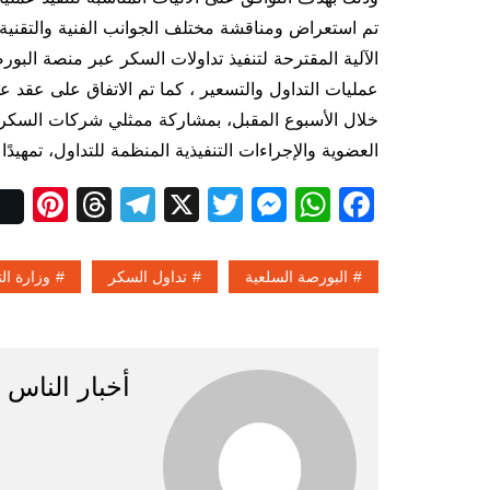
تم استعراض ومناقشة مختلف الجوانب الفنية والتقنية و
الآلية المقترحة لتنفيذ تداولات السكر عبر منصة الب
عمليات التداول والتسعير ، كما تم الاتفاق على عقد ع
خلال الأسبوع المقبل، بمشاركة ممثلي شركات السكر، 
العضوية والإجراءات التنفيذية المنظمة للتداول، تمهيدًا
Pi
T
T
X
T
M
W
F
nt
hr
el
w
e
h
a
er
e
e
itt
s
at
c
البورصة السلعية
تداول السكر
وزارة ال
e
a
gr
er
s
s
e
st
d
a
e
A
b
s
m
n
p
o
أخبار الناس
g
p
o
er
k