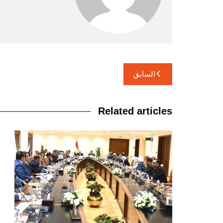
تصفّح
السابق
المقالات
Related articles