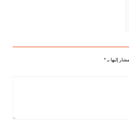
شار إليها بـ
*