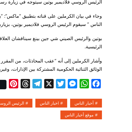
الرئيس الروسي فلاديمير بوتين سيتوجه في زيارة رسمية إلى الصين تمتد 
وجاء في بيان الكرملين على قناته بتطبيق “ماكس”: “ب
الناس ” سيقوم الرئيس الروسي فلاديمير بوتين، بزيارة رسمية
بوتين والرئيس الصيني شي جين بينغ سيناقشان العلاقات ا
الرئيسية.
وأشار الكرملين إلى أنه “عقب المحادثات، من المقرر
الوثائق الثنائية الحكومية المشتركة بين الإدارات، وغيره
Pi
T
T
X
T
M
W
F
nt
hr
el
w
e
h
a
er
e
e
itt
s
at
c
أخبار الناس
اخبار الناس
الرئيس الروس
e
a
gr
er
s
s
e
موقع أخبار الناس
st
d
a
e
A
b
s
m
n
p
o