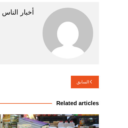
g
p
o
أخبار الناس
er
k
تصفّح
السابق
المقالات
Related articles