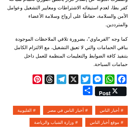
كفر بطا، لعدم استيفائه الاشتراطات ومعايير التشغيل وعوامل
الأمن والسلامة، حفاظًا على أرواح وسلامة الأعضاء
والمترددين.
كما وجه “الفرماوي”، بضرورة تلافي الملاحظات الموجودة
بباقي الحمامات والتي لا تعيق التشغيل، مع الالتزام الكامل
بتنفيذ كافة الضوابط والتعليمات المنظمة للعمل داخل
حمامات السباحة.
Pi
T
T
X
T
M
W
F
nt
hr
el
w
e
h
a
S
Post
er
e
e
itt
s
at
c
h
e
a
gr
er
s
s
e
ar
أخبار الناس
أخبار الناس في مصر
القليوبية
st
d
a
e
A
b
e
موقع أخبار الناس
وزارة الشباب والرياضة
s
m
n
p
o